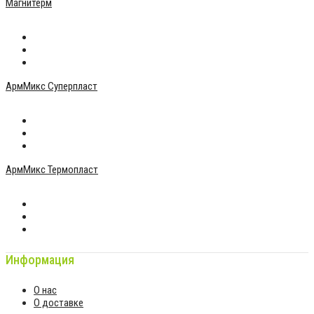
Магнитерм
500 р.
АрмМикс Суперпласт
150 р.
АрмМикс Термопласт
150 р.
Информация
О нас
О доставке