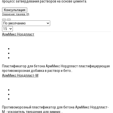
процесс затвердевания растворов на основе цемента.
Консультация
Сравнение товаров (0)
АрмМикс Нордпласт
180 р.
Пластификатор для бетона АрмМикс Нордпласт пластифицирующая
противоморозная добавка в раствор и бето..
АрмМикс Нордпласт-М
180 р.
Противоморозный пластификатор для бетона АрмМикс Нордпласт-
М - ускоритель твердения для зимних ..