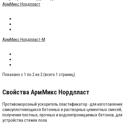
АрмМикс Нордпласт
180 р.
АрмМикс Нордпласт-М
180 р.
Показано с 1 по 2 из 2 (всего 1 страниц)
Свойства АрмМикс Нордпласт
Противоморозный ускоритель пластификатор -для изготовления
самоуплотняющихся бетонных и растворных цементных смесей,
получения плотных, прочных и водонепроницаемых бетонов, для
устройства стяжек пола